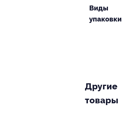
Виды
упаковки
УПАКОВКА
КО
030
ПАЧКА
Другие
товары