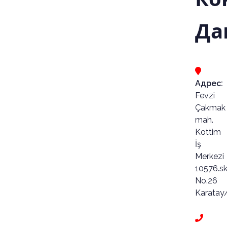
Да
Адрес:
Fevzi
Çakmak
mah.
Kottim
İş
Merkezi
10576.s
No.26
Karatay