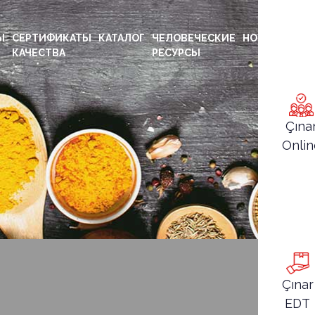
Ы
СЕРТИФИКАТЫ
КАТАЛОГ
ЧЕЛОВЕЧЕСКИЕ
НОВОСТИ
К
КАЧЕСТВА
РЕСУРСЫ
Çına
Onlin
Çınar
EDT