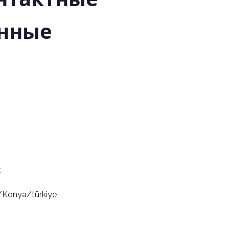
нные
k
/Konya/türkiye