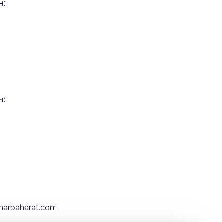
н:
н:
inarbaharat.com