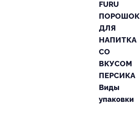
FURU
ПОРОШОК
ДЛЯ
НАПИТКА
СО
ВКУСОМ
ПЕРСИКА
Виды
упаковки
УПАКОВКА
К
04
ПАЧКА