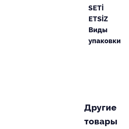
SETİ
ETSİZ
Виды
упаковки
PAKET
KODU
Poşet
Другие
товары