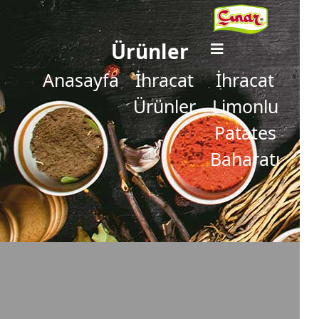
Ürünler
Anasayfa
İhracat
İhracat
Ürünler
Limonlu
Patates
Baharatı