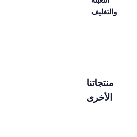
التعبئة
والتغليف
PAKET
KODU
10111054
منتجاتنا
الأخرى