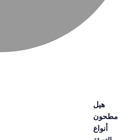
هيل
مطحون
أنواع