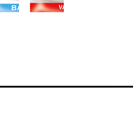
MUR
ŞEKERLİ
ARTMA
VANİLİN 10 LU
 10 LU
MUR
ŞEKERLİ
BARTMA
VANİLİN
OZU
10 LU
 LU