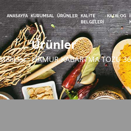
ANASAYFA
KURUMSAL
ÜRÜNLER
KALITE
KATALOG
BELGELERI
Ürünler
stalıklar
HAMUR KABARTMA TOZU 36 