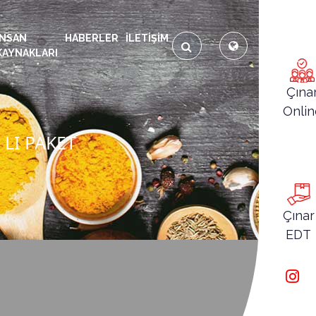
İNSAN
HABERLER
İLETIŞIM
KAYNAKLARI
Çına
Onlin
LI PAKET
Çınar
EDT