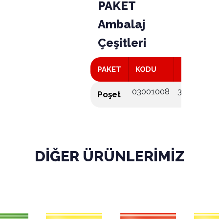
PAKET
Ambalaj
Çeşitleri
PAKET
KODU
KOLİ ADED
03001008
36x12
Poşet
DİĞER ÜRÜNLERİMİZ