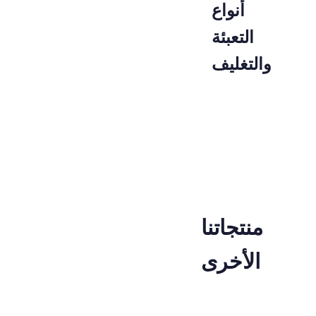
أنواع
التعبئة
والتغليف
رمز
حزمة
02001001
كيس
منتجاتنا
الأخرى